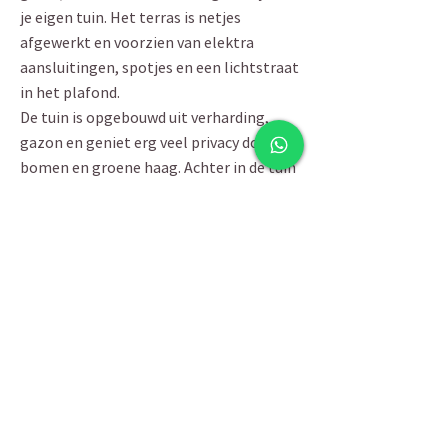
je eigen tuin. Het terras is netjes
afgewerkt en voorzien van elektra
aansluitingen, spotjes en een lichtstraat
in het plafond.
De tuin is opgebouwd uit verharding,
gazon en geniet erg veel privacy door de
bomen en groene haag. Achter in de tuin
staat een praktische berging. De berging
is prima te gebruiken als opslag voor
bijvoorbeeld een zwembad of
tuingereedschap.
DOOR DE OMGEVING
Erg fijne locatie! Op korte afstand van
het centrum van Deurne met een groot
aanbod (winkel)voorzieningen op
loopafstand. Het NS-station met een
goede verbinding naar de rest van