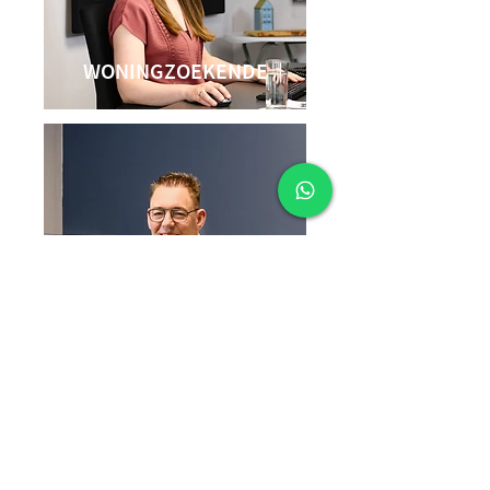
WONINGZOEKENDE
WAARDEBEPALING