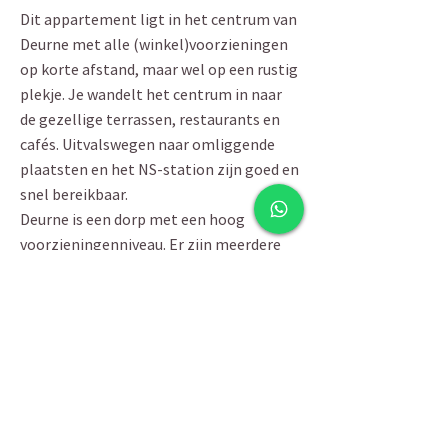
Dit appartement ligt in het centrum van
Deurne met alle (winkel)voorzieningen
op korte afstand, maar wel op een rustig
plekje. Je wandelt het centrum in naar
de gezellige terrassen, restaurants en
cafés. Uitvalswegen naar omliggende
plaatsten en het NS-station zijn goed en
snel bereikbaar.
Deurne is een dorp met een hoog
voorzieningenniveau. Er zijn meerdere
basisscholen en ook middelbare scholen
vind je op alle niveaus in Deurne. Rondom
Deurne zijn er diverse natuurgebieden
waar je heerlijk kunt wandelen en
recreëren.
ALGEMENE GEGEVENS EN
BIJZONDERHEDEN