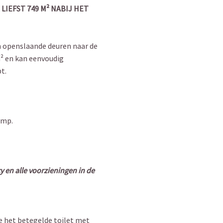
IEFST 749 M² NABIJ HET
n openslaande deuren naar de
m² en kan eenvoudig
t.
omp.
y en alle voorzieningen in de
je het betegelde toilet met