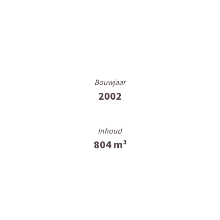
Bouwjaar
G
2002
Inhoud
804 m³