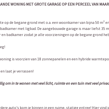
ANDE WONING MET GROTE GARAGE OP EEN PERCEEL VAN MAAR L
mte op de begane grond met o.a. een woonkamer van bijna 50 m² e
n badkamer met ligbad. De aangebouwde garage is maar liefst 35 
n badkamer zodat je alle voorzieningen op de begane grond heb
weg!
woning is voorzien van 18 zonnepanelen en een hybride warmtep
en laat je verrassen!
ig om in te wonen met veel licht, ruimte en een tuin met veel privac
ere auto's kom je binnen in een ruime, statige entree! Hier vind 