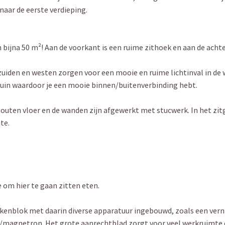
naar de eerste verdieping.
bijna 50 m²! Aan de voorkant is een ruime zithoek en aan de achte
zuiden en westen zorgen voor een mooie en ruime lichtinval in d
tuin waardoor je een mooie binnen/buitenverbinding hebt.
houten vloer en de wanden zijn afgewerkt met stucwerk. In het zit
te.
om hier te gaan zitten eten.
ukenblok met daarin diverse apparatuur ingebouwd, zoals een vern
/magnetron. Het grote aanrechtblad zorgt voor veel werkruimte e