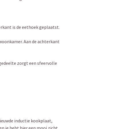
rkant is de eethoek geplaatst.
e woonkamer. Aan de achterkant
gedeelte zorgt een sfeervolle
ieuwde inductie kookplaat,
n je hebt hier een mooi zicht