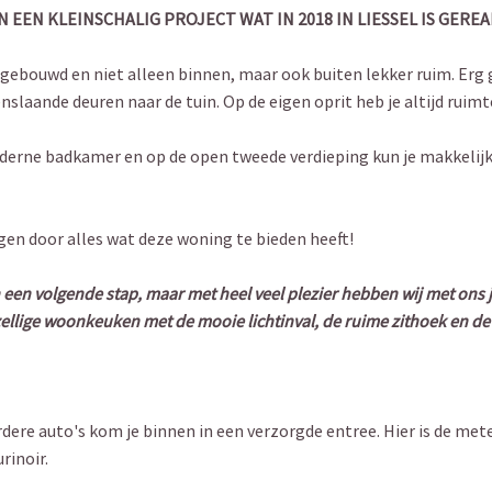
EEN KLEINSCHALIG PROJECT WAT IN 2018 IN LIESSEL IS GEREA
tgebouwd en niet alleen binnen, maar ook buiten lekker ruim. Erg g
aande deuren naar de tuin. Op de eigen oprit heb je altijd ruimte
moderne badkamer en op de open tweede verdieping kun je makkelij
igen door alles wat deze woning te bieden heeft!
 een volgende stap, maar met heel veel plezier hebben wij met ons 
ige woonkeuken met de mooie lichtinval, de ruime zithoek en de f
dere auto's kom je binnen in een verzorgde entree. Hier is de me
rinoir.