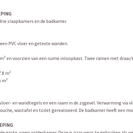
EPING
 drie slaapkamers en de badkamer.
een PVC vloer en getexte wanden.
.6 m² en voorzien van een ruime inloopkast. Twee ramen met draa
7.8 m²
5 m²
oer- en wandtegels en een raam in de zijgevel. Verwarming via v
ouche, wastafel en toilet gerealiseerd. De badkamer heeft een mod
IEPING
 de grote, open zolderkamer. Deze is naar wens te gebruiken als 