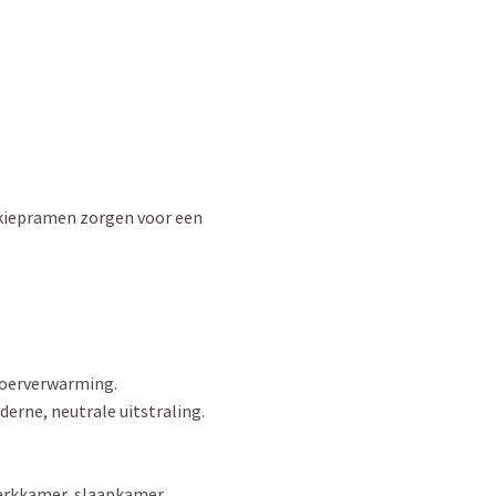
i/kiepramen zorgen voor een
loerverwarming.
erne, neutrale uitstraling.
werkkamer, slaapkamer,